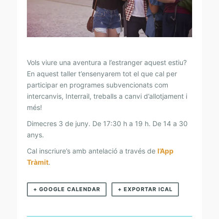
A
R
L
O
W
Vols viure una aventura a l’estranger aquest estiu?
En aquest taller t’ensenyarem tot el que cal per
C
participar en programes subvencionats com
O
intercanvis, Interrail, treballs a canvi d’allotjament i
S
més!
T
Dimecres 3 de juny. De 17:30 h a 19 h. De 14 a 30
anys.
A
L
Cal inscriure’s amb antelació a través de
l’App
Tràmit
.
’
E
+ GOOGLE CALENDAR
+ EXPORTAR ICAL
S
T