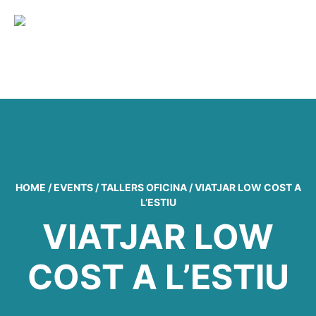
MENU
HOME
/
EVENTS
/
TALLERS OFICINA
/
VIATJAR LOW COST A
L’ESTIU
VIATJAR LOW
COST A L’ESTIU