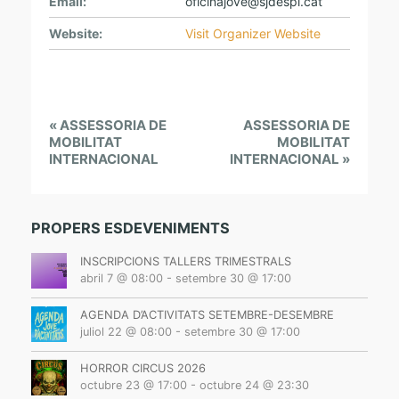
Email:
oficinajove@sjdespi.cat
Website:
Visit Organizer Website
E
«
ASSESSORIA DE
ASSESSORIA DE
v
MOBILITAT
MOBILITAT
INTERNACIONAL
INTERNACIONAL
»
e
n
t
PROPERS ESDEVENIMENTS
N
a
INSCRIPCIONS TALLERS TRIMESTRALS
v
abril 7 @ 08:00
-
setembre 30 @ 17:00
i
AGENDA D’ACTIVITATS SETEMBRE-DESEMBRE
g
juliol 22 @ 08:00
-
setembre 30 @ 17:00
a
t
HORROR CIRCUS 2026
octubre 23 @ 17:00
-
octubre 24 @ 23:30
i