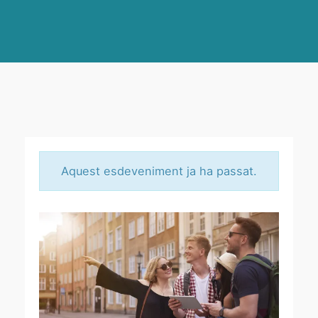
Aquest esdeveniment ja ha passat.
V
I
A
T
J