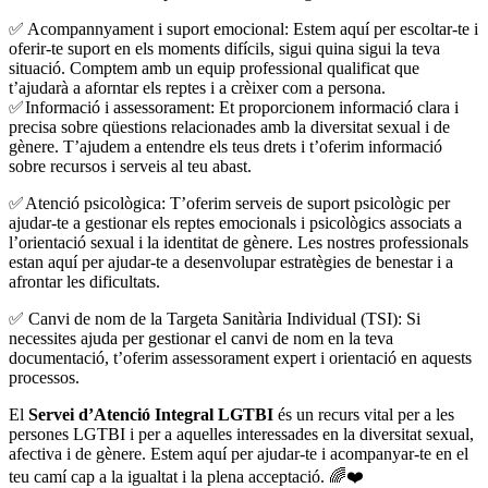
✅ Acompannyament i suport emocional: Estem aquí per escoltar-te i
oferir-te suport en els moments difícils, sigui quina sigui la teva
situació. Comptem amb un equip professional qualificat que
t’ajudarà a aforntar els reptes i a crèixer com a persona.
✅ Informació i assessorament: Et proporcionem informació clara i
precisa sobre qüestions relacionades amb la diversitat sexual i de
gènere. T’ajudem a entendre els teus drets i t’oferim informació
sobre recursos i serveis al teu abast.
✅ Atenció psicològica: T’oferim serveis de suport psicològic per
ajudar-te a gestionar els reptes emocionals i psicològics associats a
l’orientació sexual i la identitat de gènere. Les nostres professionals
estan aquí per ajudar-te a desenvolupar estratègies de benestar i a
afrontar les dificultats.
✅ Canvi de nom de la Targeta Sanitària Individual (TSI): Si
necessites ajuda per gestionar el canvi de nom en la teva
documentació, t’oferim assessorament expert i orientació en aquests
processos.
El
Servei d’Atenció Integral LGTBI
és un recurs vital per a les
persones LGTBI i per a aquelles interessades en la diversitat sexual,
afectiva i de gènere. Estem aquí per ajudar-te i acompanyar-te en el
teu camí cap a la igualtat i la plena acceptació. 🌈❤️