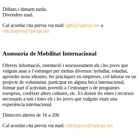
Dilluns i dimarts tarda.
Divendres matí.
Cal acordar cita previa via mail:
lgtbi@sjdespi.net
o
oficinajove@sjdespi.net
Assessoria de Mobilitat Internacional
Ofereix informació, orientació i assessorament als i les joves que
vulguin anar a l’estranger per motius diversos: treballar, estudiar,
aprendre nous idiomes, fer pràctiques en empreses, col·laborar en un
projecte de voluntariat, participar en alguna beca internacional,
formar part d’activitats juvenils a l’estranger o de programes
europeus, conèixer altres cultures, etc. Es donen les eines i recursos
necessaris a tots i totes els i les joves que vulguin viure una
experiència internacional.
Dimecres alterns de 16 a 20h
Cal acordar cita previa via mail:
oficinajove@sjdespi.net