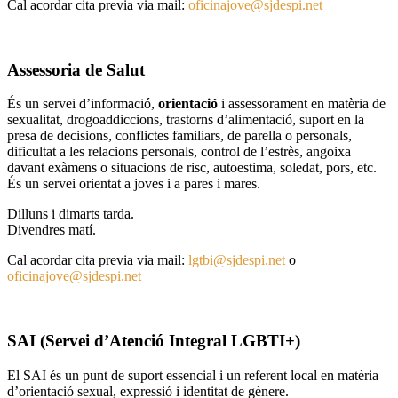
Cal acordar cita previa via mail:
oficinajove@sjdespi.net
Assessoria de Salut
És un servei d’informació,
orientació
i assessorament en matèria de
sexualitat, drogoaddiccions, trastorns d’alimentació, suport en la
presa de decisions, conflictes familiars, de parella o personals,
dificultat a les relacions personals, control de l’estrès, angoixa
davant exàmens o situacions de risc, autoestima, soledat, pors, etc.
És un servei orientat a joves i a pares i mares.
Dilluns i dimarts tarda.
Divendres matí.
Cal acordar cita previa via mail:
lgtbi@sjdespi.net
o
oficinajove@sjdespi.net
SAI (Servei d’Atenció Integral LGBTI+)
El SAI és un punt de suport essencial i un referent local en matèria
d’orientació sexual, expressió i identitat de gènere.