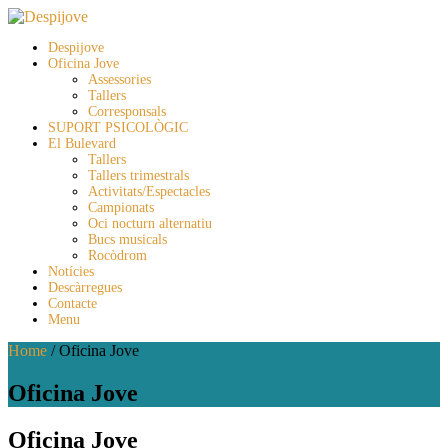
Despijove
Oficina Jove
Assessories
Tallers
Corresponsals
SUPORT PSICOLÒGIC
El Bulevard
Tallers
Tallers trimestrals
Activitats/Espectacles
Campionats
Oci nocturn alternatiu
Bucs musicals
Rocòdrom
Notícies
Descàrregues
Contacte
Menu
Home
/
Oficina Jove
Oficina Jove
Oficina Jove