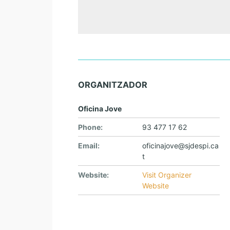
ORGANITZADOR
Oficina Jove
Phone:
93 477 17 62
Email:
oficinajove@sjdespi.ca
t
Website:
Visit Organizer
Website