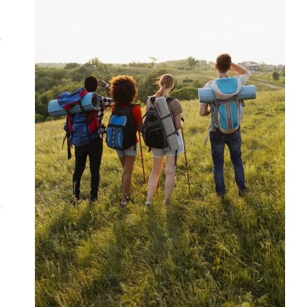
E
S
S
O
R
I
A
D
E
M
O
B
I
L
I