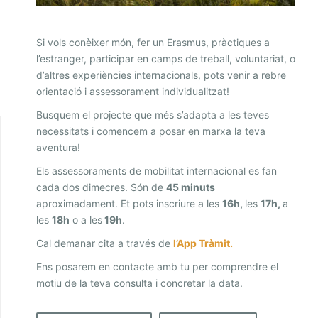
T
A
Si vols conèixer món, fer un Erasmus, pràctiques a
T
l’estranger, participar en camps de treball, voluntariat, o
I
d’altres experiències internacionals, pots venir a rebre
N
orientació i assessorament individualitzat!
T
Busquem el projecte que més s’adapta a les teves
necessitats i comencem a posar en marxa la teva
E
aventura!
R
Els assessoraments de mobilitat internacional es fan
N
cada dos dimecres. Són de
45 minuts
A
aproximadament. Et pots inscriure a les
16h,
les
17h,
a
C
les
18h
o a les
19h
.
I
Cal demanar cita a través de
l’App Tràmit.
O
Ens posarem en contacte amb tu per comprendre el
N
motiu de la teva consulta i concretar la data.
A