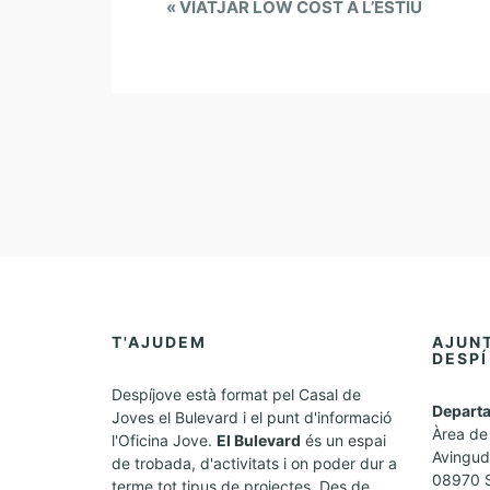
E
«
VIATJAR LOW COST A L’ESTIU
v
e
n
t
N
a
v
i
g
a
t
T'AJUDEM
AJUN
i
DESPÍ
o
Despíjove està format pel Casal de
n
Departa
Joves el Bulevard i el punt d'informació
Àrea de 
l'Oficina Jove.
El Bulevard
és un espai
Avingud
de trobada, d'activitats i on poder dur a
08970 S
terme tot tipus de projectes. Des de