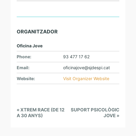
ORGANITZADOR
Oficina Jove
Phone:
93 477 17 62
Email:
oficinajove@sjdespi.cat
Website:
Visit Organizer Website
E
«
XTREM RACE (DE 12
SUPORT PSICOLÒGIC
v
A 30 ANYS)
JOVE
»
e
n