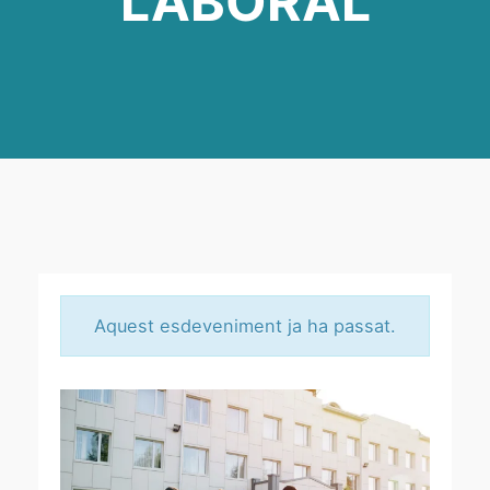
LABORAL
Aquest esdeveniment ja ha passat.
A
S
S