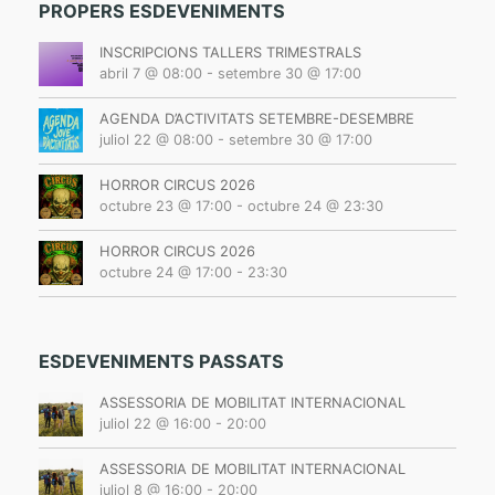
t
PROPERS ESDEVENIMENTS
N
INSCRIPCIONS TALLERS TRIMESTRALS
a
abril 7 @ 08:00
-
setembre 30 @ 17:00
v
i
AGENDA D’ACTIVITATS SETEMBRE-DESEMBRE
juliol 22 @ 08:00
-
setembre 30 @ 17:00
g
a
HORROR CIRCUS 2026
t
octubre 23 @ 17:00
-
octubre 24 @ 23:30
i
HORROR CIRCUS 2026
o
octubre 24 @ 17:00
-
23:30
n
ESDEVENIMENTS PASSATS
ASSESSORIA DE MOBILITAT INTERNACIONAL
juliol 22 @ 16:00
-
20:00
ASSESSORIA DE MOBILITAT INTERNACIONAL
juliol 8 @ 16:00
-
20:00