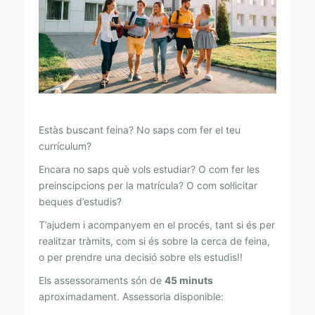
E
S
S
O
R
I
A
Estàs buscant feina? No saps com fer el teu
currículum?
A
Encara no saps què vols estudiar? O com fer les
C
preinscipcions per la matrícula? O com sol·licitar
A
beques d’estudis?
D
T’ajudem i acompanyem en el procés, tant si és per
È
realitzar tràmits, com si és sobre la cerca de feina,
M
o per prendre una decisió sobre els estudis!!
I
Els assessoraments són de
45 minuts
aproximadament. Assessoria disponible:
C