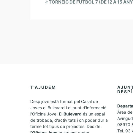
E
«
TORNEIG DE FUTBOL 7 (DE 12 A 15 ANY
v
e
n
t
N
a
v
i
g
a
t
T'AJUDEM
AJUN
DESPÍ
i
o
Despíjove està format pel Casal de
Departa
Joves el Bulevard i el punt d'informació
n
Àrea de 
l'Oficina Jove.
El Bulevard
és un espai
Avingud
de trobada, d'activitats i on poder dur a
08970 S
terme tot tipus de projectes. Des de
Tel. 93
l'
Oficina Jove
busquem poder