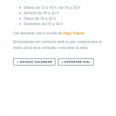
A
Dilluns de 12 a 14 h i de 16 a 20 h
I
Dimarts de 16 a 20 h
L
Dijous de 16 a 20 h
Divendres de 10 a 14 h
A
B
Cal demanar cita a través de
l’App Tràmit.
O
Ens posarem en contacte amb tu per comprendre el
motiu de la teva consulta i concretar la data.
R
A
+ GOOGLE CALENDAR
+ EXPORTAR ICAL
L