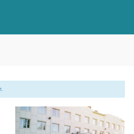
t.
A
S
S