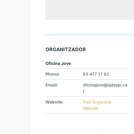
ORGANITZADOR
Oficina Jove
Phone:
93 477 17 62
Email:
oficinajove@sjdespi.ca
t
Website:
Visit Organizer
Website