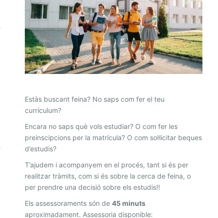
E
S
S
O
R
I
A
Estàs buscant feina? No saps com fer el teu
A
currículum?
C
Encara no saps què vols estudiar? O com fer les
A
preinscipcions per la matrícula? O com sol·licitar beques
D
d’estudis?
È
T’ajudem i acompanyem en el procés, tant si és per
realitzar tràmits, com si és sobre la cerca de feina, o
M
per prendre una decisió sobre els estudis!!
I
Els assessoraments són de
45 minuts
C
aproximadament. Assessoria disponible: