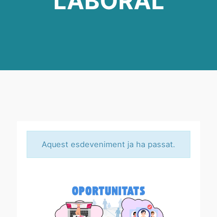
LABORAL
Aquest esdeveniment ja ha passat.
A
S
S