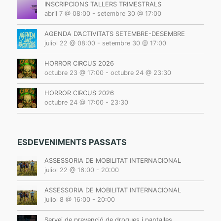
v
INSCRIPCIONS TALLERS TRIMESTRALS
abril 7 @ 08:00
-
setembre 30 @ 17:00
i
g
AGENDA D’ACTIVITATS SETEMBRE-DESEMBRE
a
juliol 22 @ 08:00
-
setembre 30 @ 17:00
t
HORROR CIRCUS 2026
i
octubre 23 @ 17:00
-
octubre 24 @ 23:30
o
n
HORROR CIRCUS 2026
octubre 24 @ 17:00
-
23:30
ESDEVENIMENTS PASSATS
ASSESSORIA DE MOBILITAT INTERNACIONAL
juliol 22 @ 16:00
-
20:00
ASSESSORIA DE MOBILITAT INTERNACIONAL
juliol 8 @ 16:00
-
20:00
Servei de prevenció de drogues i pantalles