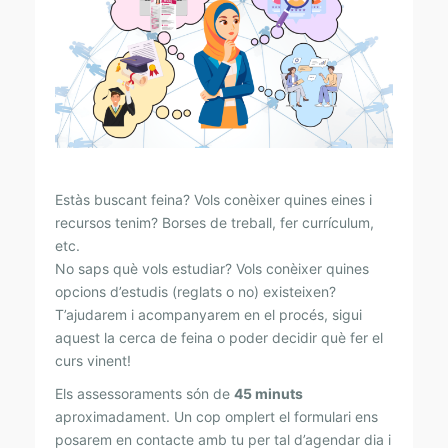
E
S
S
O
R
I
A
Estàs buscant feina? Vols conèixer quines eines i
A
recursos tenim? Borses de treball, fer currículum,
C
etc.
No saps què vols estudiar? Vols conèixer quines
A
opcions d’estudis (reglats o no) existeixen?
D
T’ajudarem i acompanyarem en el procés, sigui
È
aquest la cerca de feina o poder decidir què fer el
curs vinent!
M
Els assessoraments són de
45 minuts
I
aproximadament. Un cop omplert el formulari ens
C
posarem en contacte amb tu per tal d’agendar dia i