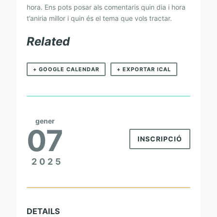
A
hora. Ens pots posar als comentaris quin dia i hora
I
t’aniria millor i quin és el tema que vols tractar.
L
Related
A
B
+ GOOGLE CALENDAR
+ EXPORTAR ICAL
O
R
A
L
gener
07
INSCRIPCIÓ
2025
DETAILS