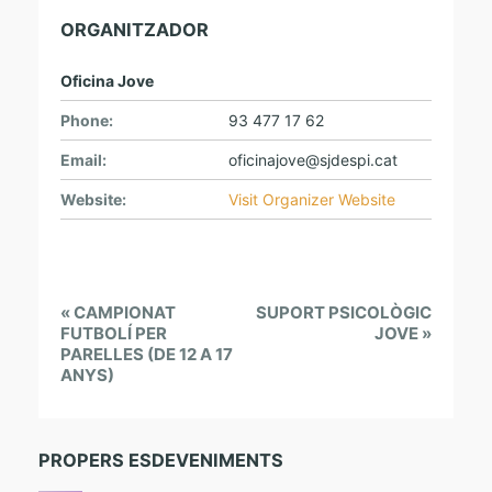
ORGANITZADOR
Oficina Jove
Phone:
93 477 17 62
Email:
oficinajove@sjdespi.cat
Website:
Visit Organizer Website
E
«
CAMPIONAT
SUPORT PSICOLÒGIC
v
FUTBOLÍ PER
JOVE
»
PARELLES (DE 12 A 17
e
ANYS)
n
t
N
PROPERS ESDEVENIMENTS
a